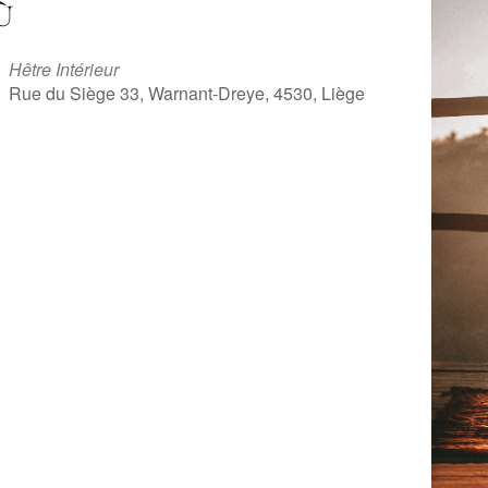
Ù
Hêtre Intérieur
Rue du Siège 33, Warnant-Dreye, 4530, Liège
iCalendar
Office 365