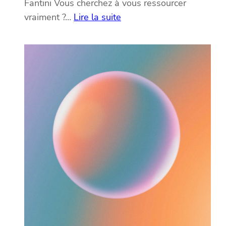
Fantini Vous cherchez à vous ressourcer
:
vraiment ?…
Lire la suite
Un
moment
rien
que
pour
vous