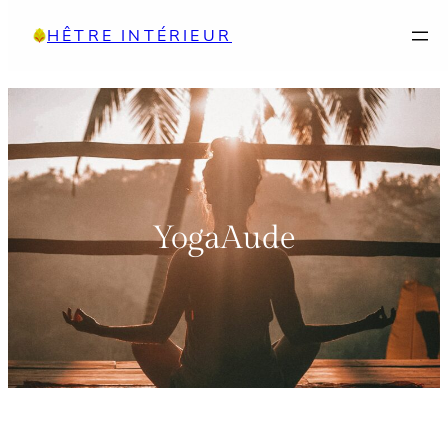
Aller
HÊTRE INTÉRIEUR
au
contenu
YogaAude