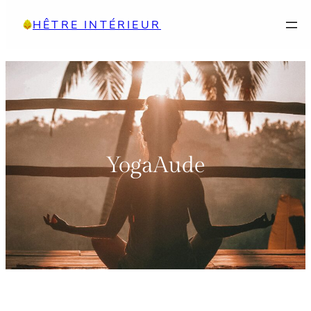
Aller
HÊTRE INTÉRIEUR
au
contenu
YogaAude