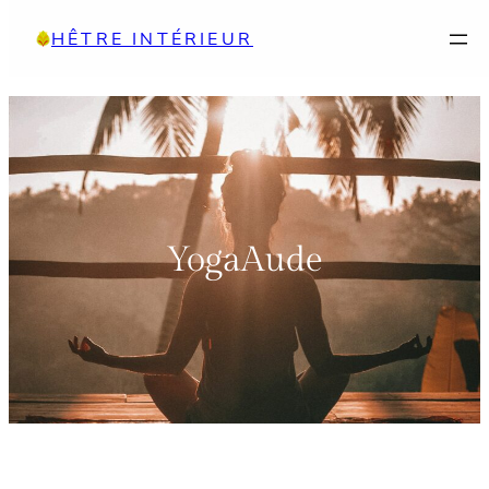
Aller
HÊTRE INTÉRIEUR
au
contenu
YogaAude