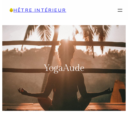
Aller
HÊTRE INTÉRIEUR
au
contenu
YogaAude