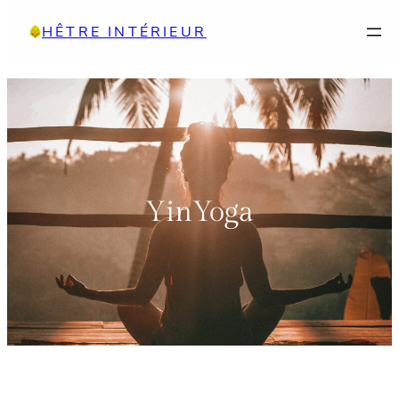
Aller
HÊTRE INTÉRIEUR
au
contenu
YinYoga