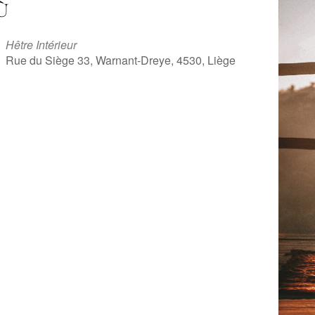
Ù
Hêtre Intérieur
Rue du Siège 33, Warnant-Dreye, 4530, Liège
iCalendar
Office 365