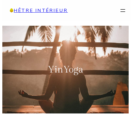
Aller
HÊTRE INTÉRIEUR
au
contenu
YinYoga