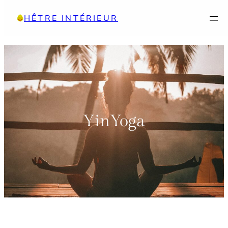
Aller
HÊTRE INTÉRIEUR
au
contenu
YinYoga