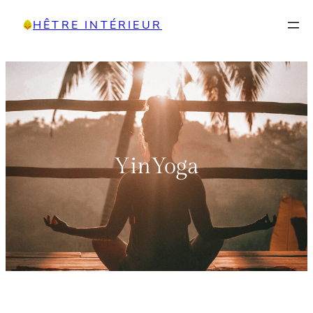
Aller
HÊTRE INTÉRIEUR
au
contenu
YinYoga