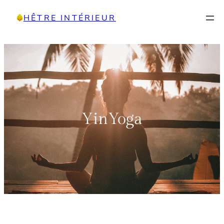
Aller
HÊTRE INTÉRIEUR
au
contenu
YinYoga