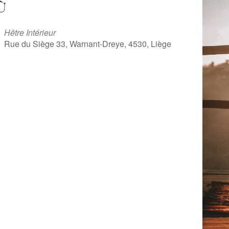
Ù
Hêtre Intérieur
Rue du Siège 33, Warnant-Dreye, 4530, Liège
iCalendar
Office 365