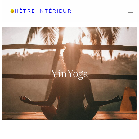
Aller
HÊTRE INTÉRIEUR
au
contenu
YinYoga