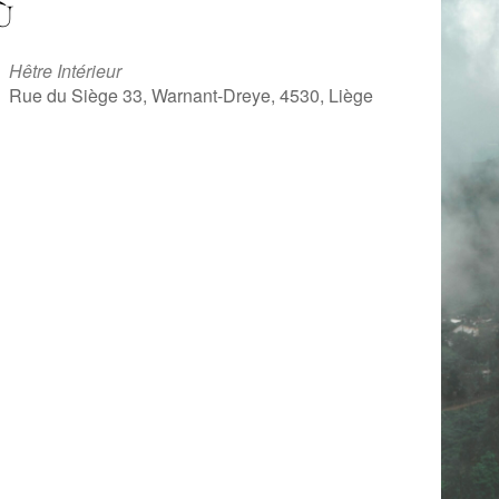
Ù
Hêtre Intérieur
Rue du Siège 33, Warnant-Dreye, 4530, Liège
iCalendar
Office 365