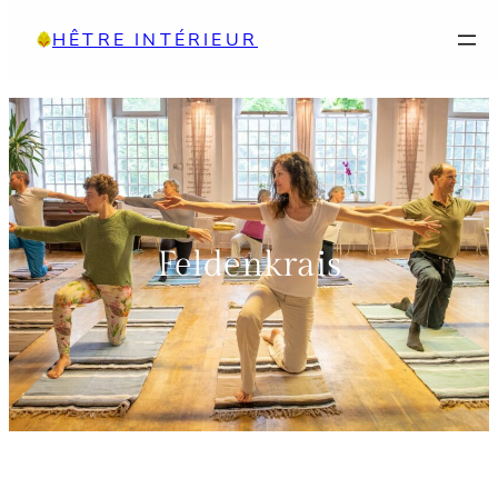
Aller
HÊTRE INTÉRIEUR
au
contenu
Feldenkrais