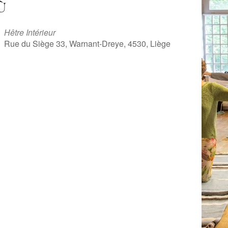
Ù
Hêtre Intérieur
Rue du Siège 33, Warnant-Dreye, 4530, Liège
iCalendar
Office 365