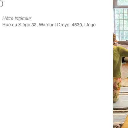
Ù
Hêtre Intérieur
Rue du Siège 33, Warnant-Dreye, 4530, Liège
iCalendar
Office 365