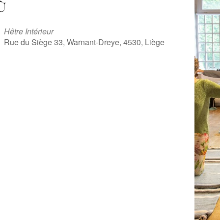
Ù
Hêtre Intérieur
Rue du Siège 33, Warnant-Dreye, 4530, Liège
iCalendar
Office 365