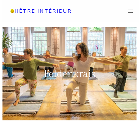
Aller
HÊTRE INTÉRIEUR
au
contenu
Feldenkrais