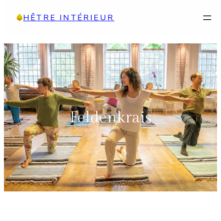
Aller
HÊTRE INTÉRIEUR
au
contenu
Feldenkrais