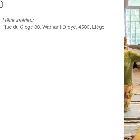
Ù
Hêtre Intérieur
Rue du Siège 33, Warnant-Dreye, 4530, Liège
iCalendar
Office 365