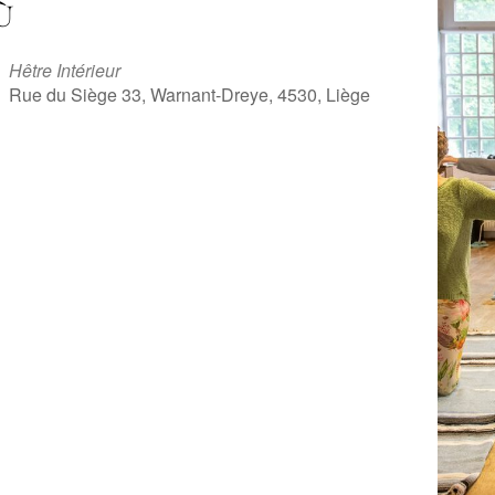
Ù
Hêtre Intérieur
Rue du Siège 33, Warnant-Dreye, 4530, Liège
iCalendar
Office 365